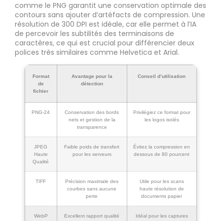
comme le PNG garantit une conservation optimale des
contours sans ajouter d’artéfacts de compression. Une
résolution de 300 DPI est idéale, car elle permet à l’IA
de percevoir les subtilités des terminaisons de
caractères, ce qui est crucial pour différencier deux
polices très similaires comme Helvetica et Arial.
Format
Avantage pour la
Conseil d’utilisation
de
détection
fichier
PNG-24
Conservation des bords
Privilégiez ce format pour
nets et gestion de la
les logos isolés
transparence
JPEG
Faible poids de transfert
Évitez la compression en
Haute
pour les serveurs
dessous de 80 pourcent
Qualité
TIFF
Précision maximale des
Utile pour les scans
courbes sans aucune
haute résolution de
perte
documents papier
WebP
Excellent rapport qualité
Idéal pour les captures