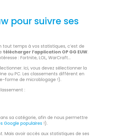
w pour suivre ses
 tout temps à vos statistiques, c’est de
de
télécharger l’application OP GG EUW
.
ntéresse : Fortnite, LOL, WarCraft…
électionner. Ici, vous devez sélectionner la
 One ou PC. Les classements diffèrent en
te-forme de microblogage !).
classement :
ans sa catégorie, afin de nous permettre
es Google populaires
!).
t. Mais avoir accès aux statistiques de ses