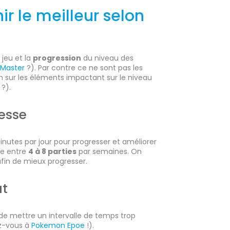
 le meilleur selon
jeu et la
progression
du niveau des
 Master
?). Par contre ce ne sont pas les
m sur les éléments impactant sur le niveau
?).
resse
 minutes par jour pour progresser et améliorer
ne entre
4 à 8 parties
par semaines. On
fin de mieux progresser.
ut
 de mettre un intervalle de temps trop
ez-vous à
Pokemon Epoe
!).