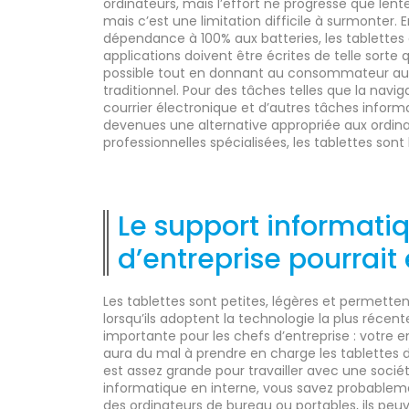
ordinateurs, mais l’effort ne progresse que le
mais c’est une limitation difficile à surmonter. En
dépendance à 100% aux batteries, les tablettes
applications doivent être écrites de telle sorte q
possible tout en donnant au consommateur aut
traditionnel. Pour des tâches telles que la navig
courrier électronique et d’autres tâches inform
devenues une alternative appropriée aux ordinate
professionnelles spécialisées, les tablettes sont
Le support informati
d’entreprise pourrait
Les tablettes sont petites, légères et permetten
lorsqu’ils adoptent la technologie la plus récen
importante pour les chefs d’entreprise : votre e
aura du mal à prendre en charge les tablettes de
est assez grande pour travailler avec une socié
informatique en interne, vous savez probablem
des ordinateurs de bureau ou portables, ils pe