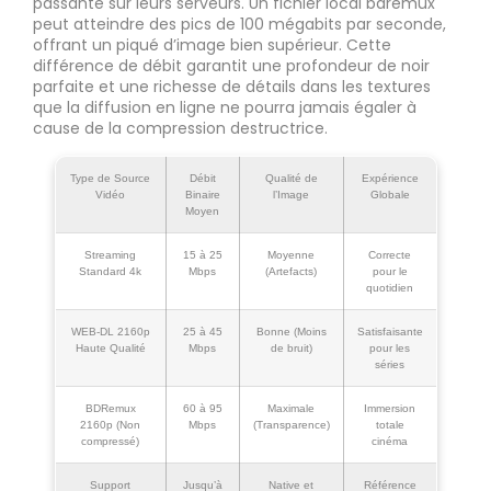
passante sur leurs serveurs. Un fichier local bdremux
peut atteindre des pics de 100 mégabits par seconde,
offrant un piqué d’image bien supérieur. Cette
différence de débit garantit une profondeur de noir
parfaite et une richesse de détails dans les textures
que la diffusion en ligne ne pourra jamais égaler à
cause de la compression destructrice.
Type de Source
Débit
Qualité de
Expérience
Vidéo
Binaire
l’Image
Globale
Moyen
Streaming
15 à 25
Moyenne
Correcte
Standard 4k
Mbps
(Artefacts)
pour le
quotidien
WEB-DL 2160p
25 à 45
Bonne (Moins
Satisfaisante
Haute Qualité
Mbps
de bruit)
pour les
séries
BDRemux
60 à 95
Maximale
Immersion
2160p (Non
Mbps
(Transparence)
totale
compressé)
cinéma
Support
Jusqu’à
Native et
Référence