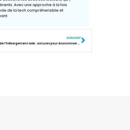
rtinents. Avec une approche à la fois
onde de la tech compréhensible et
ant.
SUIVANT
Vrai coût de l’hébergement web : astuces pour économiser chaque mois