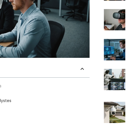
s
lystes