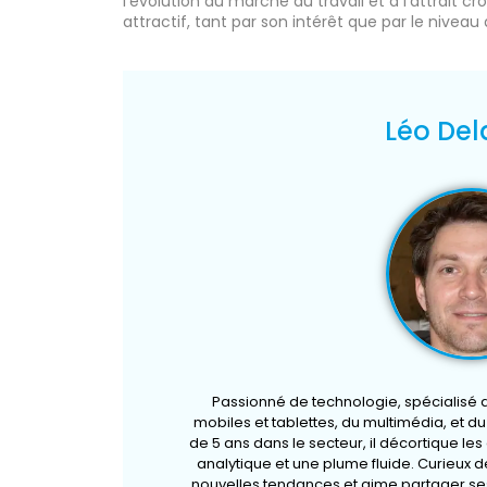
l’évolution du marché du travail et à l’attrait 
attractif, tant par son intérêt que par le nivea
Léo Del
Passionné de technologie, spécialisé
mobiles et tablettes, du multimédia, et d
de 5 ans dans le secteur, il décortique le
analytique et une plume fluide. Curieux de
nouvelles tendances et aime partager ses