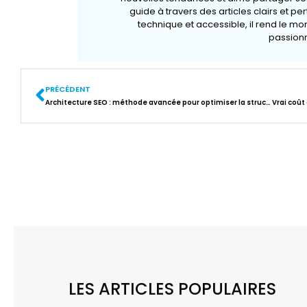
guide à travers des articles clairs et pe
technique et accessible, il rend le m
passionn
PRÉCÉDENT
Architecture SEO : méthode avancée pour optimiser la structure sémantique d’un site web
LES ARTICLES POPULAIRES