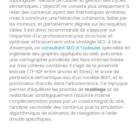
topologique
: densité de cluster et gestion des cycles
sémantiques. L’objectif ne consiste plus uniquement à
relier des contenus ayant des thématiques similaires,
mais à construire une hiérarchie cohérente, lisible par
les moteurs, et parfaitement alignée sur les requêtes
cibles. Il est donc recommandé de s’appuyer sur
l’expertise d’un professionnel pour structurer et
optimiser efficacement votre stratégie SEO. À titre
d’exemple, ce
consultant SEO à Toulouse
, spécialisé en
ingénierie des graphes appliquée au web, préconise
une cartographie pondérée des liens internes basée
sur trois critères combinés. Il s’agit de la proximité
lexicale (TF-IDF entre ancres et titres), le score de
pertinence sémantique issu d’un modèle BERT, et la
profondeur d’accès dans l’arborescence. Ce triptyque
permet d’équilibrer les priorités de
maillage
et de
redistribuer stratégiquement l’autorité interne.
L’implémentation passe par un crawl intégral du site,
l’
analyse vectorielle
des contenus, puis la simulation
algorithmique de scénarios de navigation à l’aide
d’outils spécifiques.