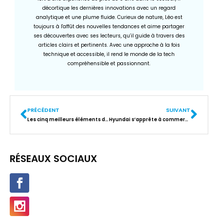
décortique les dernières innovations avec un regard
analytique et une plume fluide. Curieux de nature, Léo est
toujours à l'affût des nouvelles tendances et aime partager
ses découvertes avec ses lecteurs, qu’il guide à travers des
articles clairs et pertinents. Avec une approche à la fois
technique et accessible, il rend le monde de la tech
compréhensible et passionnant.
PRÉCÉDENT
SUIVANT
Les cinq meilleurs éléments dans Fortnite et leur influence sur votre jeu
Hyundai s’apprête à commercialiser le véhicule électrique Kona
RÉSEAUX SOCIAUX