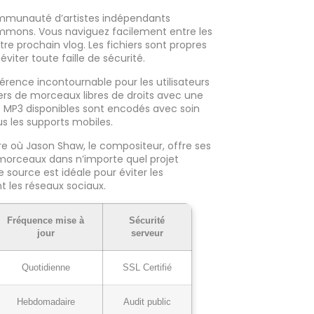
munauté d’artistes indépendants
ommons. Vous naviguez facilement entre les
otre prochain vlog. Les fichiers sont propres
viter toute faille de sécurité.
ence incontournable pour les utilisateurs
ers de morceaux libres de droits avec une
rs MP3 disponibles sont encodés avec soin
us les supports mobiles.
e où Jason Shaw, le compositeur, offre ses
 morceaux dans n’importe quel projet
source est idéale pour éviter les
t les réseaux sociaux.
Fréquence mise à
Sécurité
jour
serveur
Quotidienne
SSL Certifié
Hebdomadaire
Audit public