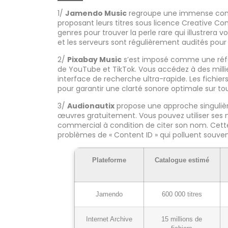
1/
Jamendo Music
regroupe une immense com
proposant leurs titres sous licence Creative C
genres pour trouver la perle rare qui illustrera v
et les serveurs sont régulièrement audités pour é
2/
Pixabay Music
s’est imposé comme une référ
de YouTube et TikTok. Vous accédez à des milli
interface de recherche ultra-rapide. Les fichie
pour garantir une clarté sonore optimale sur to
3/
Audionautix
propose une approche singulièr
œuvres gratuitement. Vous pouvez utiliser ses
commercial à condition de citer son nom. Cette 
problèmes de « Content ID » qui polluent souven
Plateforme
Catalogue estimé
Jamendo
600 000 titres
Internet Archive
15 millions de