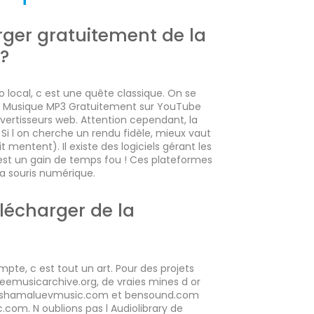
ger gratuitement de la
?
io local, c est une quête classique. On se
 Musique MP3 Gratuitement sur YouTube
vertisseurs web. Attention cependant, la
e. Si l on cherche un rendu fidèle, mieux vaut
it mentent). Il existe des logiciels gérant les
C est un gain de temps fou ! Ces plateformes
 la souris numérique.
élécharger de la
pte, c est tout un art. Pour des projets
freemusicarchive.org, de vraies mines d or
nu, ashamaluevmusic.com et bensound.com
com. N oublions pas l Audiolibrary de