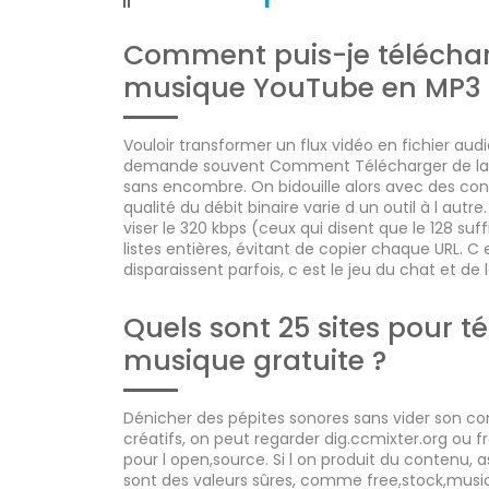
Comment puis-je téléchar
musique YouTube en MP3 
Vouloir transformer un flux vidéo en fichier aud
demande souvent Comment Télécharger de la
sans encombre. On bidouille alors avec des con
qualité du débit binaire varie d un outil à l autr
viser le 320 kbps (ceux qui disent que le 128 suff
listes entières, évitant de copier chaque URL. 
disparaissent parfois, c est le jeu du chat et de
Quels sont 25 sites pour t
musique gratuite ?
Dénicher des pépites sonores sans vider son com
créatifs, on peut regarder dig.ccmixter.org ou 
pour l open,source. Si l on produit du conte
sont des valeurs sûres, comme free,stock,music.