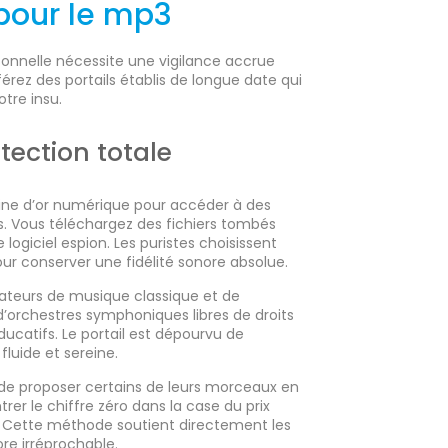
 pour le mp3
sonnelle nécessite une vigilance accrue
érez des portails établis de longue date qui
tre insu.
tection totale
ine d’or numérique pour accéder à des
s. Vous téléchargez des fichiers tombés
logiciel espion. Les puristes choisissent
ur conserver une fidélité sonore absolue.
teurs de musique classique et de
d’orchestres symphoniques libres de droits
catifs. Le portail est dépourvu de
fluide et sereine.
de proposer certains de leurs morceaux en
er le chiffre zéro dans la case du prix
l. Cette méthode soutient directement les
re irréprochable.