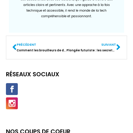
articles clairs et pertinents. Avec une approche à la fois
technique et accessible, il rend le monde de la tech
compréhensible et passionnant.
PRÉCÉDENT
SUIVANT
Comment les brouilleurs de drones transforment notre ciel en zone de défense high-tech
Plongée futuriste : les secrets d’une veille technologique high-tech réussie
RÉSEAUX SOCIAUX
NOS COUPS DE COEUR