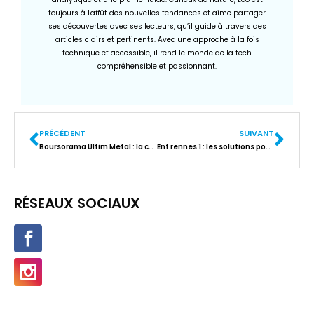
toujours à l'affût des nouvelles tendances et aime partager
ses découvertes avec ses lecteurs, qu’il guide à travers des
articles clairs et pertinents. Avec une approche à la fois
technique et accessible, il rend le monde de la tech
compréhensible et passionnant.
PRÉCÉDENT
SUIVANT
Boursorama Ultim Metal : la carte gratuite ou payante, laquelle choisir ?
Ent rennes 1 : les solutions pour se connecter et consulter ses notes
RÉSEAUX SOCIAUX