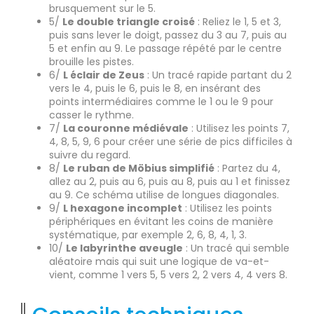
brusquement sur le 5.
5/
Le double triangle croisé
: Reliez le 1, 5 et 3,
puis sans lever le doigt, passez du 3 au 7, puis au
5 et enfin au 9. Le passage répété par le centre
brouille les pistes.
6/
L éclair de Zeus
: Un tracé rapide partant du 2
vers le 4, puis le 6, puis le 8, en insérant des
points intermédiaires comme le 1 ou le 9 pour
casser le rythme.
7/
La couronne médiévale
: Utilisez les points 7,
4, 8, 5, 9, 6 pour créer une série de pics difficiles à
suivre du regard.
8/
Le ruban de Möbius simplifié
: Partez du 4,
allez au 2, puis au 6, puis au 8, puis au 1 et finissez
au 9. Ce schéma utilise de longues diagonales.
9/
L hexagone incomplet
: Utilisez les points
périphériques en évitant les coins de manière
systématique, par exemple 2, 6, 8, 4, 1, 3.
10/
Le labyrinthe aveugle
: Un tracé qui semble
aléatoire mais qui suit une logique de va-et-
vient, comme 1 vers 5, 5 vers 2, 2 vers 4, 4 vers 8.