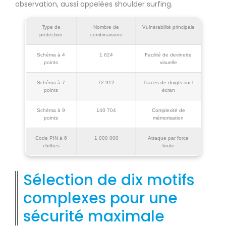
observation, aussi appelées shoulder surfing.
Type de
Nombre de
Vulnérabilité principale
protection
combinaisons
Schéma à 4
1 624
Facilité de devinette
points
visuelle
Schéma à 7
72 912
Traces de doigts sur l
points
écran
Schéma à 9
140 704
Complexité de
points
mémorisation
Code PIN à 6
1 000 000
Attaque par force
chiffres
brute
Sélection de dix motifs
complexes pour une
sécurité maximale