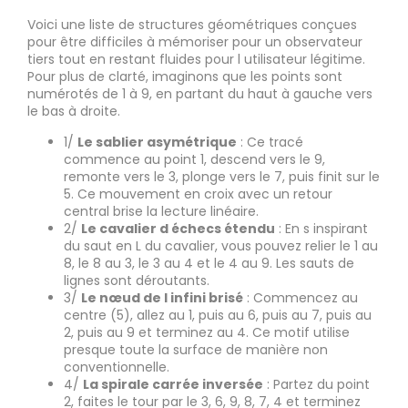
Voici une liste de structures géométriques conçues
pour être difficiles à mémoriser pour un observateur
tiers tout en restant fluides pour l utilisateur légitime.
Pour plus de clarté, imaginons que les points sont
numérotés de 1 à 9, en partant du haut à gauche vers
le bas à droite.
1/
Le sablier asymétrique
: Ce tracé
commence au point 1, descend vers le 9,
remonte vers le 3, plonge vers le 7, puis finit sur le
5. Ce mouvement en croix avec un retour
central brise la lecture linéaire.
2/
Le cavalier d échecs étendu
: En s inspirant
du saut en L du cavalier, vous pouvez relier le 1 au
8, le 8 au 3, le 3 au 4 et le 4 au 9. Les sauts de
lignes sont déroutants.
3/
Le nœud de l infini brisé
: Commencez au
centre (5), allez au 1, puis au 6, puis au 7, puis au
2, puis au 9 et terminez au 4. Ce motif utilise
presque toute la surface de manière non
conventionnelle.
4/
La spirale carrée inversée
: Partez du point
2, faites le tour par le 3, 6, 9, 8, 7, 4 et terminez