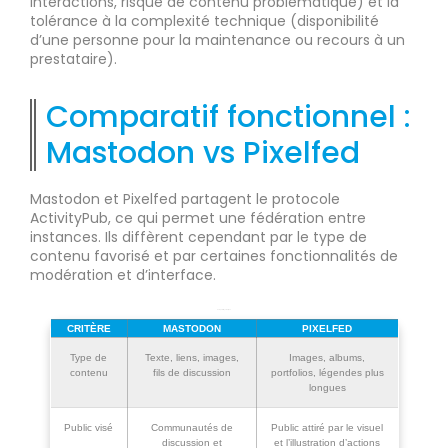
interactions, risque de contenu problématique) et la
tolérance à la complexité technique (disponibilité
d’une personne pour la maintenance ou recours à un
prestataire).
Comparatif fonctionnel :
Mastodon vs Pixelfed
Mastodon et Pixelfed partagent le protocole
ActivityPub, ce qui permet une fédération entre
instances. Ils diffèrent cependant par le type de
contenu favorisé et par certaines fonctionnalités de
modération et d’interface.
Comparatif synthétique
CRITÈRE
MASTODON
PIXELFED
Type de
Texte, liens, images,
Images, albums,
contenu
fils de discussion
portfolios, légendes plus
longues
Public visé
Communautés de
Public attiré par le visuel
discussion et
et l’illustration d’actions