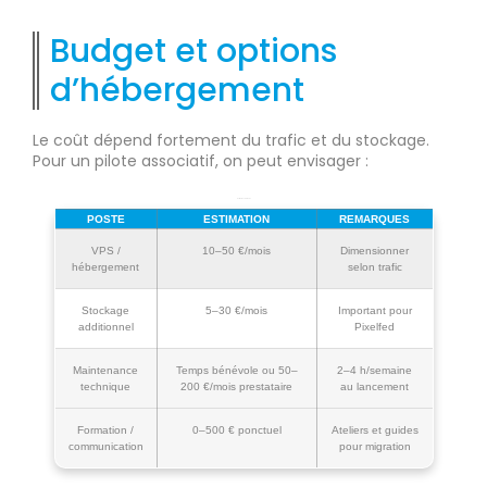
Budget et options
d’hébergement
Le coût dépend fortement du trafic et du stockage.
Pour un pilote associatif, on peut envisager :
Estimations minimales
POSTE
ESTIMATION
REMARQUES
VPS /
10–50 €/mois
Dimensionner
hébergement
selon trafic
Stockage
5–30 €/mois
Important pour
additionnel
Pixelfed
Maintenance
Temps bénévole ou 50–
2–4 h/semaine
technique
200 €/mois prestataire
au lancement
Formation /
0–500 € ponctuel
Ateliers et guides
communication
pour migration