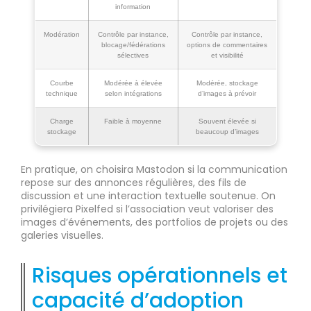
information
Modération
Contrôle par instance,
Contrôle par instance,
blocage/fédérations
options de commentaires
sélectives
et visibilité
Courbe
Modérée à élevée
Modérée, stockage
technique
selon intégrations
d’images à prévoir
Charge
Faible à moyenne
Souvent élevée si
stockage
beaucoup d’images
En pratique, on choisira Mastodon si la communication
repose sur des annonces régulières, des fils de
discussion et une interaction textuelle soutenue. On
privilégiera Pixelfed si l’association veut valoriser des
images d’événements, des portfolios de projets ou des
galeries visuelles.
Risques opérationnels et
capacité d’adoption