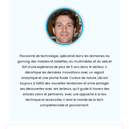
Passionné de technologie, spécialisé dans les domaines du
gaming, des mobiles et tablettes, du multimédia, et du web et
fort d’une expérience de plus de 5 ans dans le secteur, il
décortique les dernières innovations avec un regard
analytique et une plume fluide. Curieux de nature, Léo est
toujours à l'affût des nouvelles tendances et aime partager
ses découvertes avec ses lecteurs, qu’il guide à travers des
articles clairs et pertinents. Avec une approche à la fois
technique et accessible, il rend le monde de la tech
compréhensible et passionnant.