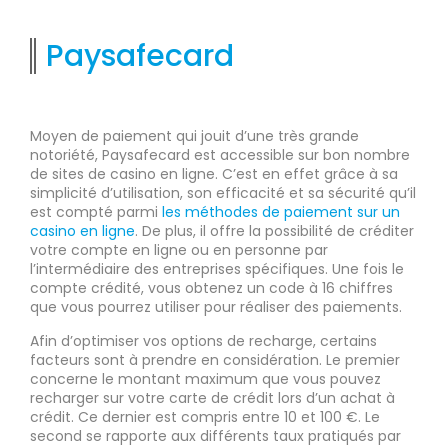
Paysafecard
Moyen de paiement qui jouit d’une très grande
notoriété, Paysafecard est accessible sur bon nombre
de sites de casino en ligne. C’est en effet grâce à sa
simplicité d’utilisation, son efficacité et sa sécurité qu’il
est compté parmi
les méthodes de paiement sur un
casino en ligne
. De plus, il offre la possibilité de créditer
votre compte en ligne ou en personne par
l’intermédiaire des entreprises spécifiques. Une fois le
compte crédité, vous obtenez un code à 16 chiffres
que vous pourrez utiliser pour réaliser des paiements.
Afin d’optimiser vos options de recharge, certains
facteurs sont à prendre en considération. Le premier
concerne le montant maximum que vous pouvez
recharger sur votre carte de crédit lors d’un achat à
crédit. Ce dernier est compris entre 10 et 100 €. Le
second se rapporte aux différents taux pratiqués par