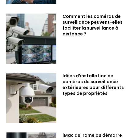
Comment les caméras de
surveillance peuvent-elles
faciliter la surveillance à
distance ?
Idées d’installation de
caméras de surveillance
extérieures pour différents
types de propriétés
iMac qui rame ou démarre