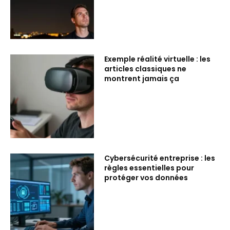
Exemple réalité virtuelle : les
articles classiques ne
montrent jamais ça
Cybersécurité entreprise : les
règles essentielles pour
protéger vos données