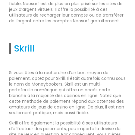
fiable, Neosurf est de plus en plus prisé sur les sites de
jeux d’argent virtuels. Il offre la possibilité à ces
utilisateurs de recharger leur compte ou de transférer
de l’argent entre les comptes Neosurf gratuitement.
Skrill
Si vous êtes à la recherche d’un bon moyen de
paiement, optez pour Skrill. Il était autrefois connu sous
le nom de Moneybookers. Skrill est un multi-
portefeuille numérique qui offre un accès carte
blanche à la majorité des casinos en ligne. Notez que
cette méthode de paiement répond aux attentes des
amateurs de jeux de casino en ligne. De plus, il est non
seulement pratique, mais aussi fiable.
Skrill offre également la possibilité à ses utilisateurs
d’effectuer des paiements, peu importe la devise du
site de jeux en question. Par conséquent, vous n’êtes