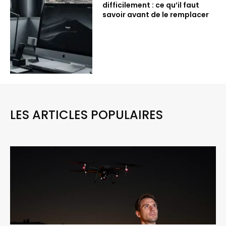
difficilement : ce qu’il faut
savoir avant de le remplacer
LES ARTICLES POPULAIRES