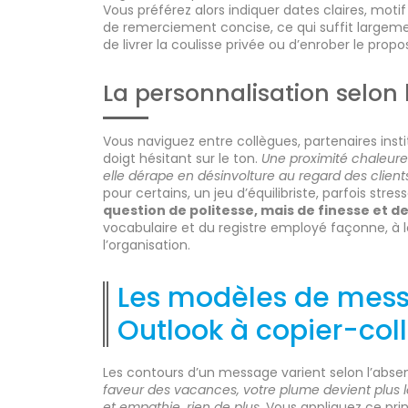
Vous préférez alors indiquer dates claires, mot
de remerciement concise, ce qui suffit largemen
de livrer la coulisse privée ou d’enrober le propos
La personnalisation selon l
Vous naviguez entre collègues, partenaires instit
doigt hésitant sur le ton.
Une proximité chaleure
elle dérape en désinvolture au regard des client
pour certains, un jeu d’équilibriste, parfois stres
question de politesse, mais de finesse et d
vocabulaire et du registre employé façonne, à lo
l’organisation.
Les modèles de mes
Outlook à copier-col
Les contours d’un message varient selon l’absenc
faveur des vacances, votre plume devient plus l
et empathie, rien de plus.
Vous appliquez ce prin