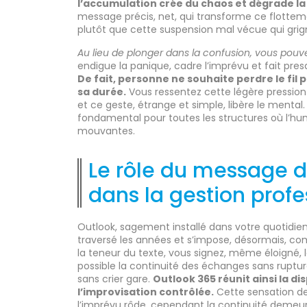
l’accumulation crée du chaos et dégrade la f
message précis, net, qui transforme ce flotteme
plutôt que cette suspension mal vécue qui grigno
Au lieu de plonger dans la confusion, vous pouve
endigue la panique, cadre l’imprévu et fait presqu
De fait, personne ne souhaite perdre le fil
sa durée.
Vous ressentez cette légère pression 
et ce geste, étrange et simple, libère le mental
fondamental pour toutes les structures où l’
mouvantes.
Le rôle du message 
dans la gestion profe
Outlook, sagement installé dans votre quotidi
traversé les années et s’impose, désormais, 
la teneur du texte, vous signez, même éloigné, 
possible la continuité des échanges sans ruptu
sans crier gare.
Outlook 365 réunit ainsi la d
l’improvisation contrôlée.
Cette sensation de
l’imprévu rôde, cependant la continuité demeur