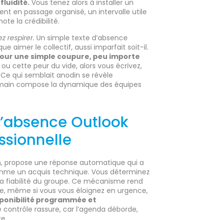
luidité.
Vous tenez alors à installer un
nt en passage organisé, un intervalle utile
te la crédibilité.
z respirer.
Un simple texte d’absence
e aimer le collectif, aussi imparfait soit-il.
 pour une simple coupure, peu importe
ou cette peur du vide, alors vous écrivez,
. Ce qui semblait anodin se révèle
humain compose la dynamique des équipes
d’absence Outlook
ssionnelle
en, propose une réponse automatique qui a
comme un acquis technique. Vous déterminez
la fiabilité du groupe. Ce mécanisme rend
re, même si vous vous éloignez en urgence,
isponibilité programmée et
 contrôle rassure, car l’agenda déborde,
e.