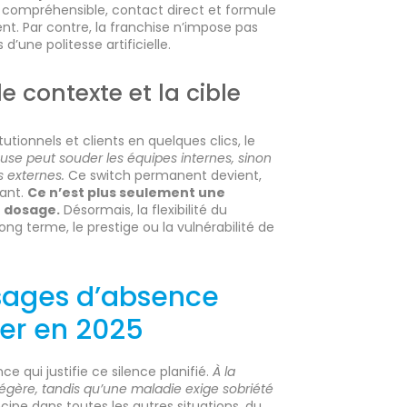
if compréhensible, contact direct et formule
t. Par contre, la franchise n’impose pas
 d’une politesse artificielle.
e contexte et la cible
utionnels et clients en quelques clics, le
use peut souder les équipes internes, sinon
s externes.
Ce switch permanent devient,
sant.
Ce n’est plus seulement une
e dosage.
Désormais, la flexibilité du
ng terme, le prestige ou la vulnérabilité de
sages d’absence
ler en 2025
e qui justifie ce silence planifié.
À la
égère, tandis qu’une maladie exige sobriété
cipe dans toutes les autres situations, du