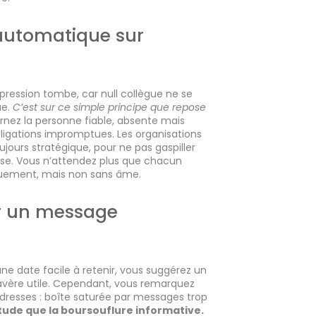
 automatique sur
pression tombe, car null collègue ne se
ue.
C’est sur ce simple principe que repose
rnez la personne fiable, absente mais
ligations impromptues. Les organisations
ujours stratégique, pour ne pas gaspiller
mpose. Vous n’attendez plus que chacun
niquement, mais non sans âme.
ur un message
une date facile à retenir, vous suggérez un
s’avère utile. Cependant, vous remarquez
adresses : boîte saturée par messages trop
titude que la boursouflure informative.