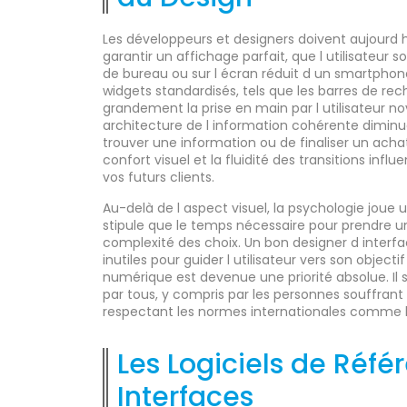
Les développeurs et designers doivent aujourd hu
garantir un affichage parfait, que l utilisateur 
de bureau ou sur l écran réduit d un smartphon
widgets standardisés, tels que les barres de rec
grandement la prise en main par l utilisateur no
architecture de l information cohérente diminu
trouver une information ou de finaliser un ach
confort visuel et la fluidité des transitions inf
vos futurs clients.
Au-delà de l aspect visuel, la psychologie joue u
stipule que le temps nécessaire pour prendre 
complexité des choix. Un bon designer d interfa
inutiles pour guider l utilisateur vers son objecti
numérique est devenue une priorité absolue. Il s
par tous, y compris par les personnes souffran
respectant les normes internationales comme
Les Logiciels de Réfé
Interfaces