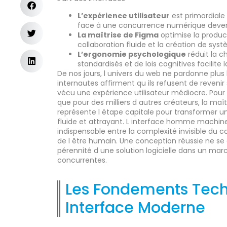
L’expérience utilisateur
est primordiale 
face à une concurrence numérique deven
La maîtrise de Figma
optimise la produc
collaboration fluide et la création de sy
L’ergonomie psychologique
réduit la c
standardisés et de lois cognitives facilite 
De nos jours, l univers du web ne pardonne plus
internautes affirment qu ils refusent de revenir
vécu une expérience utilisateur médiocre. Pour
que pour des milliers d autres créateurs, la maît
représente l étape capitale pour transformer u
fluide et attrayant. L interface homme machin
indispensable entre la complexité invisible du c
de l être humain. Une conception réussie ne se co
pérennité d une solution logicielle dans un mar
concurrentes.
Les Fondements Tech
Interface Moderne