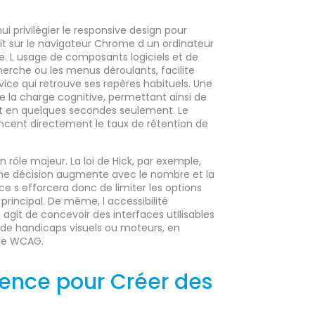
i privilégier le responsive design pour
soit sur le navigateur Chrome d un ordinateur
e. L usage de composants logiciels et de
herche ou les menus déroulants, facilite
vice qui retrouve ses repères habituels. Une
e la charge cognitive, permettant ainsi de
at en quelques secondes seulement. Le
luencent directement le taux de rétention de
n rôle majeur. La loi de Hick, par exemple,
une décision augmente avec le nombre et la
ce s efforcera donc de limiter les options
f principal. De même, l accessibilité
 agit de concevoir des interfaces utilisables
t de handicaps visuels ou moteurs, en
 le WCAG.
rence pour Créer des