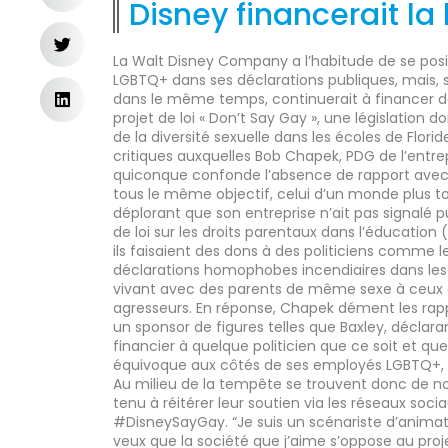
Disney financerait la 
La Walt Disney Company a l’habitude de se po
LGBTQ+ dans ses déclarations publiques, mais, 
dans le même temps, continuerait à financer de
projet de loi « Don’t Say Gay », une législation do
de la diversité sexuelle dans les écoles de Flor
critiques auxquelles Bob Chapek, PDG de l’entre
quiconque confonde l’absence de rapport avec
tous le même objectif, celui d’un monde plus tol
déplorant que son entreprise n’ait pas signalé p
de loi sur les droits parentaux dans l’éducation
ils faisaient des dons à des politiciens comme l
déclarations homophobes incendiaires dans lesq
vivant avec des parents de même sexe à ceux é
agresseurs. En réponse, Chapek dément les rap
un sponsor de figures telles que Baxley, déclara
financier à quelque politicien que ce soit et que
équivoque aux côtés de ses employés LGBTQ+, 
Au milieu de la tempête se trouvent donc de no
tenu à réitérer leur soutien via les réseaux so
#DisneySayGay. “Je suis un scénariste d’animat
veux que la société que j’aime s’oppose au projet