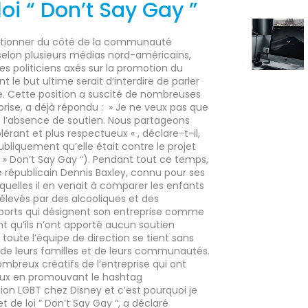
loi “ Don’t Say Gay ”
sitionner du côté de la communauté
selon plusieurs médias nord-américains,
s politiciens axés sur la promotion du
nt le but ultime serait d’interdire de parler
ide. Cette position a suscité de nombreuses
prise, a déjà répondu : » Je ne veux pas que
 l’absence de soutien. Nous partageons
érant et plus respectueux « , déclare-t-il,
ubliquement qu’elle était contre le projet
 ( » Don’t Say Gay “). Pendant tout ce temps,
e républicain Dennis Baxley, connu pour ses
uelles il en venait à comparer les enfants
levés par des alcooliques et des
ports qui désignent son entreprise comme
nt qu’ils n’ont apporté aucun soutien
 toute l’équipe de direction se tient sans
de leurs familles et de leurs communautés.
mbreux créatifs de l’entreprise qui ont
ciaux en promouvant le hashtag
ion LGBT chez Disney et c’est pourquoi je
 de loi ” Don’t Say Gay “, a déclaré