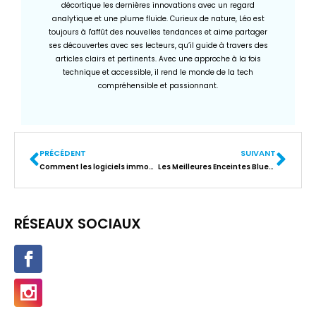
décortique les dernières innovations avec un regard
analytique et une plume fluide. Curieux de nature, Léo est
toujours à l'affût des nouvelles tendances et aime partager
ses découvertes avec ses lecteurs, qu’il guide à travers des
articles clairs et pertinents. Avec une approche à la fois
technique et accessible, il rend le monde de la tech
compréhensible et passionnant.
PRÉCÉDENT
SUIVANT
Comment les logiciels immobiliers revolutionnent le secteur
Les Meilleures Enceintes Bluetooth du Moment : Guide High-Tech Indispensable
RÉSEAUX SOCIAUX