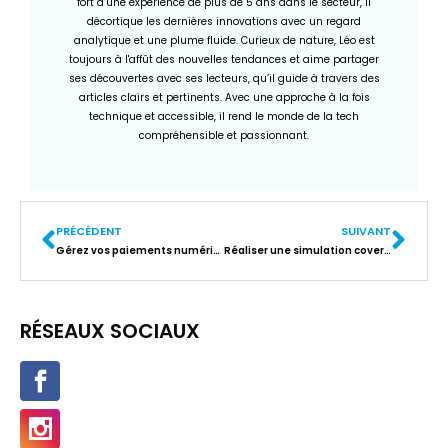
fort d’une expérience de plus de 5 ans dans le secteur, il
décortique les dernières innovations avec un regard
analytique et une plume fluide. Curieux de nature, Léo est
toujours à l'affût des nouvelles tendances et aime partager
ses découvertes avec ses lecteurs, qu’il guide à travers des
articles clairs et pertinents. Avec une approche à la fois
technique et accessible, il rend le monde de la tech
compréhensible et passionnant.
PRÉCÉDENT
SUIVANT
Gérez vos paiements numériques comme un pro avec les bons prépayés
Réaliser une simulation covering auto pour tester en ligne vos idées sans risque
RÉSEAUX SOCIAUX