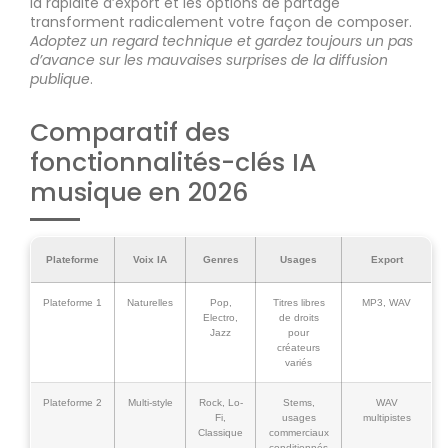
la rapidité d’export et les options de partage
transforment radicalement votre façon de composer.
Adoptez un regard technique et gardez toujours un pas
d’avance sur les mauvaises surprises de la diffusion
publique
.
Comparatif des
fonctionnalités-clés IA
musique en 2026
Plateforme
Voix IA
Genres
Usages
Export
Plateforme 1
Naturelles
Pop,
Titres libres
MP3, WAV
Electro,
de droits
Jazz
pour
créateurs
variés
Plateforme 2
Multi-style
Rock, Lo-
Stems,
WAV
Fi,
usages
multipistes
Classique
commerciaux
conditionnés