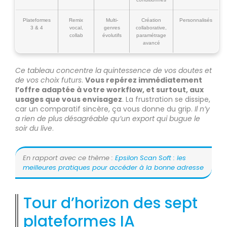
Plateformes
Remix
Multi-
Création
Personnalisés
3 & 4
vocal,
genres
collaborative,
collab
évolutifs
paramétrage
avancé
Ce tableau concentre la quintessence de vos doutes et
de vos choix futurs
.
Vous repérez immédiatement
l’offre adaptée à votre workflow, et surtout, aux
usages que vous envisagez
. La frustration se dissipe,
car un comparatif sincère, ça vous donne du grip.
Il n’y
a rien de plus désagréable qu’un export qui bugue le
soir du live
.
En rapport avec ce thème :
Epsilon Scan Soft : les
meilleures pratiques pour accéder à la bonne adresse
Tour d’horizon des sept
plateformes IA