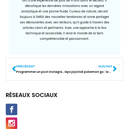
fort d’une expérience de plus de 5 ans dans le secteur, il
décortique les dernières innovations avec un regard
analytique et une plume fluide. Curieux de nature, Léo est
toujours à l'affût des nouvelles tendances et aime partager
ses découvertes avec ses lecteurs, qu’il guide à travers des
articles clairs et pertinents. Avec une approche à la fois
technique et accessible, il rend le monde de la tech
compréhensible et passionnant.
PRÉCÉDENT
SUIVANT
Programmer un post Instagram gratuit : les meilleurs outils pour gagner du temps
Gps joystick pokemon go : la méthode fiable pour simuler vos déplacements
RÉSEAUX SOCIAUX