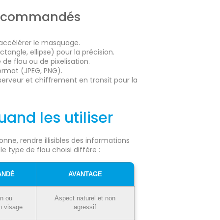
s recommandés
accélérer le masquage.
angle, ellipse) pour la précision.
 de flou ou de pixelisation.
ormat (JPEG, PNG).
erveur et chiffrement en transit pour la
uand les utiliser
ne, rendre illisibles des informations
e type de flou choisi diffère :
ANDÉ
AVANTAGE
an ou
Aspect naturel et non
n visage
agressif