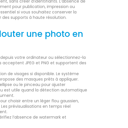
nt, sans créer d’identifiants. L’absence de
ement pour publication, impression ou
essentiel si vous souhaitez conserver la
ur des supports à haute résolution.
flouter une photo en
depuis votre ordinateur ou sélectionnez-la
ces acceptent JPEG et PNG et supportent des
ion de visages si disponible. Le système
propose des masques prêts à appliquer.
l’ellipse ou le pinceau pour ajuster
au est utile quand la détection automatique
cument.
pour choisir entre un léger flou gaussien,
. Les prévisualisations en temps réel
ent.
 vérifiez l’absence de watermark et