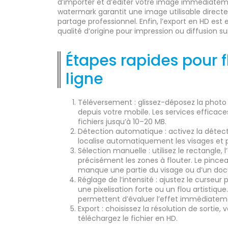
d’importer et d’éditer votre image immédiateme
watermark garantit une image utilisable direct
partage professionnel. Enfin, l’export en HD est 
qualité d’origine pour impression ou diffusion s
Étapes rapides pour 
ligne
Téléversement : glissez-déposez la photo 
depuis votre mobile. Les services effica
fichiers jusqu’à 10–20 MB.
Détection automatique : activez la détect
localise automatiquement les visages et 
Sélection manuelle : utilisez le rectangle, 
précisément les zones à flouter. Le pince
manque une partie du visage ou d’un do
Réglage de l’intensité : ajustez le curseur 
une pixelisation forte ou un flou artistique
permettent d’évaluer l’effet immédiatem
Export : choisissez la résolution de sortie,
téléchargez le fichier en HD.