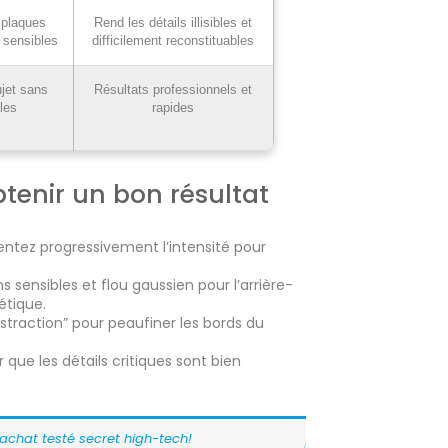
 plaques
Rend les détails illisibles et
s sensibles
difficilement reconstituables
ujet sans
Résultats professionnels et
les
rapides
tenir un bon résultat
entez progressivement l’intensité pour
 sensibles et flou gaussien pour l’arrière-
étique.
ustraction” pour peaufiner les bords du
r que les détails critiques sont bien
achat testé secret high-tech!