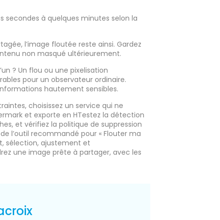
s secondes à quelques minutes selon la
rtagée, l’image floutée reste ainsi. Gardez
 contenu non masqué ultérieurement.
un ? Un flou ou une pixelisation
rables pour un observateur ordinaire.
s informations hautement sensibles.
aintes, choisissez un service qui ne
ermark et exporte en HTestez la détection
es, et vérifiez la politique de suppression
ien de l’outil recommandé pour « Flouter ma
t, sélection, ajustement et
rez une image prête à partager, avec les
acroix