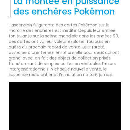
La montée en puissance
des enchères Pokémon
L’ascension fulgurante des cartes Pokémon sur le
marché des enchères est inédite. Depuis leur entrée
tonitruante sur la scène mondiale dans les années 90,
ces cartes ont vu leur valeur exploser, toujours en
quête du prochain record de vente. Leur rareté,
associée à une teneur émotionnelle pour ceux qui ont
grandi avec, en fait des objets de collection prisés,
transformant de simples cartes en véritables trésors
intergénérationnels. À chaque nouvelle vente, le
suspense reste entier et l’émulation ne tarit jamais.