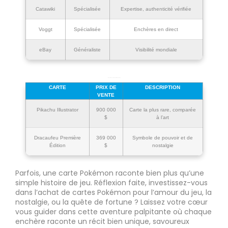
Catawiki
Spécialisée
Expertise, authenticité vérifiée
Voggt
Spécialisée
Enchères en direct
eBay
Généraliste
Visibilité mondiale
Records de vente de cartes Pokémon
CARTE
PRIX DE
DESCRIPTION
VENTE
Pikachu Illustrator
900 000
Carte la plus rare, comparée
$
à l’art
Dracaufeu Première
369 000
Symbole de pouvoir et de
Édition
$
nostalgie
Parfois, une carte Pokémon raconte bien plus qu’une
simple histoire de jeu. Réflexion faite, investissez-vous
dans l’achat de cartes Pokémon pour l’amour du jeu, la
nostalgie, ou la quête de fortune ? Laissez votre cœur
vous guider dans cette aventure palpitante où chaque
enchère raconte un récit bien unique, savoureux