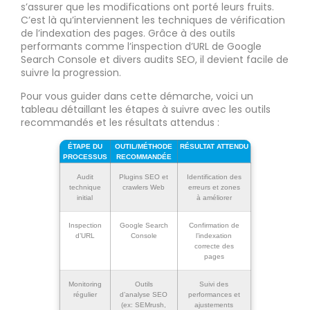
s’assurer que les modifications ont porté leurs fruits.
C’est là qu’interviennent les techniques de vérification
de l’indexation des pages. Grâce à des outils
performants comme l’inspection d’URL de Google
Search Console et divers audits SEO, il devient facile de
suivre la progression.
Pour vous guider dans cette démarche, voici un
tableau détaillant les étapes à suivre avec les outils
recommandés et les résultats attendus :
ÉTAPE DU
OUTIL/MÉTHODE
RÉSULTAT ATTENDU
PROCESSUS
RECOMMANDÉE
Audit
Plugins SEO et
Identification des
technique
crawlers Web
erreurs et zones
initial
à améliorer
Inspection
Google Search
Confirmation de
d’URL
Console
l’indexation
correcte des
pages
Monitoring
Outils
Suivi des
régulier
d’analyse SEO
performances et
(ex: SEMrush,
ajustements