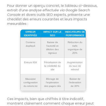
Pour donner un aperçu concret, le tableau ci-dessous,
extrait d’une
analyse effectuée via Google Search
Console
et divers outils SEO experts, présente une
checklist des erreurs courantes et leurs impacts
mesurables :
ERREUR
IMPACT SUR LE
INDICATEURS DE
IDENTIFIÉE
SEO
PERFORMANCE
Contenu
Baisse de
Réduction du
dupliqué
l’autorité et
trafic
dilution des
organique de
signaux
20%
Erreurs 404
Pénalisation de
Augmentation
la crédibilité du
du taux de
site
rebond
Mauvaise
Blocage de
Baisse de
configuration
l’exploration
l’indexation
du robots.txt
des pages clés
de 30%
Ces impacts, bien que chiffrés à titre indicatif,
montrent clairement comment chaque erreur peut