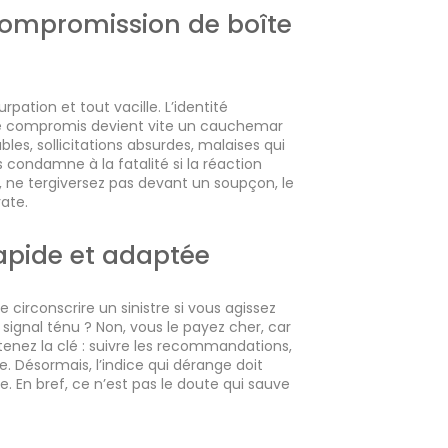
ompromission de boîte
rpation et tout vacille. L’identité
e compromis devient vite un cauchemar
ables, sollicitations absurdes, malaises qui
s condamne à la fatalité si la réaction
si, ne tergiversez pas devant un soupçon, le
ate.
rapide et adaptée
e circonscrire un sinistre si vous agissez
e signal ténu ? Non, vous le payez cher, car
tenez la clé : suivre les recommandations,
e. Désormais, l’indice qui dérange doit
e. En bref, ce n’est pas le doute qui sauve