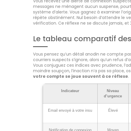
Vous recevez une alerte de connexion suspecte, 
messages ne ménagent aucun suspense, pourtant
système d’alerte. Vous gagnez à examiner l’origi
répète obstinément. Nul besoin d’attendre le ver
vérification. Ce réflexe ne se discute jamais, et
Le tableau comparatif des
Vous pensez qu’un détail anodin ne compte pas, 
courriers suspects s’ignore, alors qu’un refus d’
Vous conjuguez ces indices avec prudence, l’add
moindre soupçon, l’inaction n’a pas sa place, ose
votre compte se joue souvent à ce réflexe
.
Indicateur
Niveau
d’urgence
Email envoyé à votre insu
Élevé
Notification de connexion
Moyen