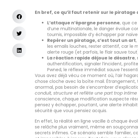
En bref, ce qu’il faut retenir sur le piratage
L’attaque n’épargne personne
, que ce
d’une multinationale, le danger évolue co
tournis, impossible d’y échapper par naïve
Repérer un piratage, c’est tout un art
les emails louches, rester attentif, car le
alerte rouge (et parfois, le flair sauve tout
La réaction rapide déjoue le désastre
,
authentification, signaler l’incident, profi
Pwned, le réflexe immédiat sauve l’essenti
Vous avez déjà vécu ce moment où, l’air hagar
chose cloche avec la boîte mail. Étrangement, 
anormal, pas besoin de s’encombrer d’explication
conduit, structure et reflète une part trop intim
conscience, chaque modification suspecte ré
pensez y échapper, pourtant, une alerte inhabit
sécurité que vous pensiez acquis.
En effet, la réalité en ligne vacille à chaque é
se relâche plus vraiment, même en soupçonnant
secrets infimes. Ce scénario semble familier, car