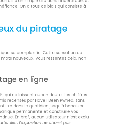
parfois d’un simple clic dans l’incertitude, et
méfiance. On a tous ce biais qui consiste à
jeux du piratage
érique se complexifie. Cette sensation de
 mots nouveaux. Vous ressentez cela, non
atage en ligne
5, qui ne laissent aucun doute. Les chiffres
omis recensés par Have I Been Pwned, sans
filtre dans le quotidien jusqu’à banaliser
a panique permanente et construire vos
inue. En bref, aucun utilisateur n’est exclu
ticulier, l’exposition ne choisit pas
.