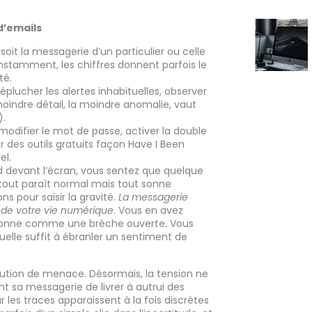
 d’emails
 soit la messagerie d’un particulier ou celle
nstamment, les chiffres donnent parfois le
té.
, éplucher les alertes inhabituelles, observer
 moindre détail, la moindre anomalie, vaut
).
 modifier le mot de passe, activer la double
ter des outils gratuits façon Have I Been
el.
d devant l’écran, vous sentez que quelque
tout paraît normal mais tout sonne
s pour saisir la gravité.
La messagerie
e de votre vie numérique
. Vous en avez
sonne comme une brèche ouverte. Vous
uelle suffit à ébranler un sentiment de
volution de menace. Désormais, la tension ne
 sa messagerie de livrer à autrui des
 les traces apparaissent à la fois discrètes