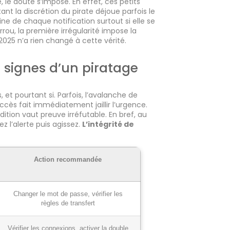
le doute s’impose. En effet, ces petits
 la discrétion du pirate déjoue parfois le
ne de chaque notification surtout si elle se
rou, la première irrégularité impose la
 2025 n’a rien changé à cette vérité.
 signes d’un piratage
et pourtant si. Parfois, l’avalanche de
accès fait immédiatement jaillir l’urgence.
ition vaut preuve irréfutable. En bref, au
z l’alerte puis agissez.
L’intégrité de
Action recommandée
Changer le mot de passe, vérifier les
règles de transfert
Vérifier les connexions, activer la double