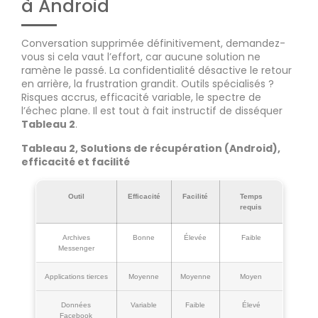
à Android
Conversation supprimée définitivement, demandez-
vous si cela vaut l’effort, car aucune solution ne
ramène le passé. La confidentialité désactive le retour
en arrière, la frustration grandit. Outils spécialisés ?
Risques accrus, efficacité variable, le spectre de
l’échec plane. Il est tout à fait instructif de disséquer
Tableau 2
.
Tableau 2, Solutions de récupération (Android),
efficacité et facilité
Outil
Efficacité
Facilité
Temps
requis
Archives
Bonne
Élevée
Faible
Messenger
Applications tierces
Moyenne
Moyenne
Moyen
Données
Variable
Faible
Élevé
Facebook