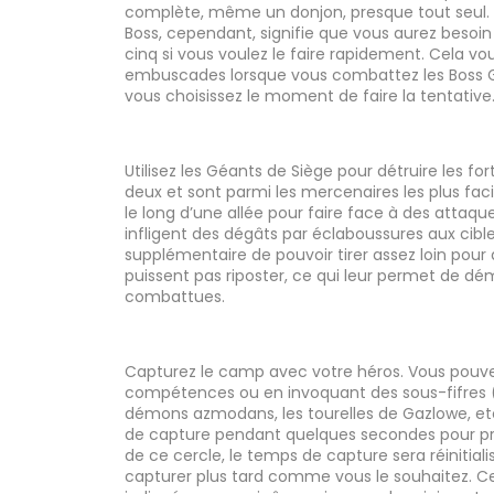
complète, même un donjon, presque tout seul. 
Boss, cependant, signifie que vous aurez besoin 
cinq si vous voulez le faire rapidement. Cela v
embuscades lorsque vous combattez les Boss G
vous choisissez le moment de faire la tentative
Utilisez les Géants de Siège pour détruire les fo
deux et sont parmi les mercenaires les plus faci
le long d’une allée pour faire face à des attaqu
infligent des dégâts par éclaboussures aux cibles
supplémentaire de pouvoir tirer assez loin pour q
puissent pas riposter, ce qui leur permet de dém
combattues.
Capturez le camp avec votre héros. Vous pouvez
compétences ou en invoquant des sous-fifres (
démons azmodans, les tourelles de Gazlowe, etc.
de capture pendant quelques secondes pour pr
de ce cercle, le temps de capture sera réinitial
capturer plus tard comme vous le souhaitez. C