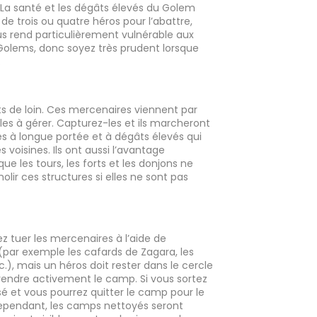
La santé et les dégâts élevés du Golem
de trois ou quatre héros pour l’abattre,
ous rend particulièrement vulnérable aux
olems, donc soyez très prudent lorsque
.
rts de loin. Ces mercenaires viennent par
les à gérer. Capturez-les et ils marcheront
es à longue portée et à dégâts élevés qui
 voisines. Ils ont aussi l’avantage
ue les tours, les forts et les donjons ne
olir ces structures si elles ne sont pas
 tuer les mercenaires à l’aide de
par exemple les cafards de Zagara, les
), mais un héros doit rester dans le cercle
endre activement le camp. Si vous sortez
isé et vous pourrez quitter le camp pour le
ependant, les camps nettoyés seront