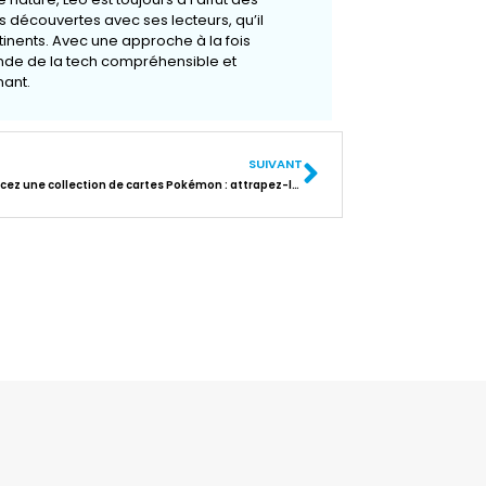
 découvertes avec ses lecteurs, qu’il
rtinents. Avec une approche à la fois
onde de la tech compréhensible et
ant.
SUIVANT
Commencez une collection de cartes Pokémon : attrapez-les toutes !