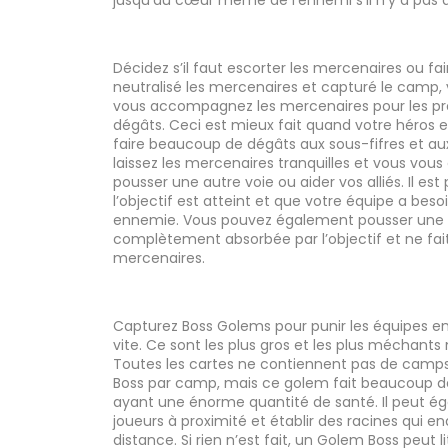
jusqu’au cœur même de l’ennemi s’il n’y a pas d
Décidez s’il faut escorter les mercenaires ou fa
neutralisé les mercenaires et capturé le camp,
vous accompagnez les mercenaires pour les pro
dégâts. Ceci est mieux fait quand votre héros e
faire beaucoup de dégâts aux sous-fifres et 
laissez les mercenaires tranquilles et vous vo
pousser une autre voie ou aider vos alliés. Il est
l’objectif est atteint et que votre équipe a bes
ennemie. Vous pouvez également pousser une v
complètement absorbée par l’objectif et ne fai
mercenaires.
Capturez Boss Golems pour punir les équipes e
vite. Ce sont les plus gros et les plus méchant
Toutes les cartes ne contiennent pas de camps 
Boss par camp, mais ce golem fait beaucoup d
ayant une énorme quantité de santé. Il peut éga
joueurs à proximité et établir des racines qui
distance. Si rien n’est fait, un Golem Boss peut 