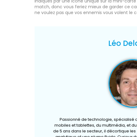
indiqués par une icône unique sur la mini-carte q
match, donc vous feriez mieux de garder ce ca
ne voulez pas que vos ennemis vous volent le 
Léo Del
Passionné de technologie, spécialisé
mobiles et tablettes, du multimédia, et d
de 5 ans dans le secteur, il décortique le
analytique et une plume fluide. Curieux de