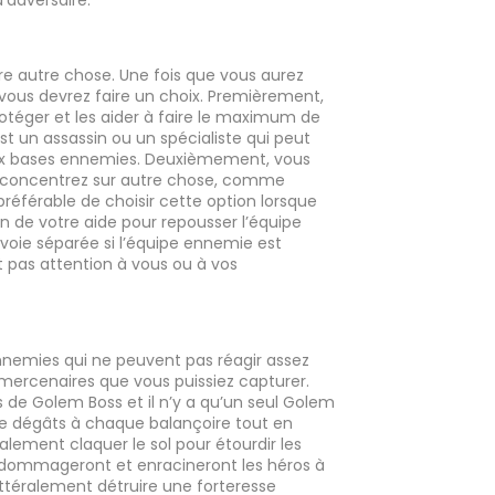
’adversaire.
ire autre chose. Une fois que vous aurez
 vous devrez faire un choix. Premièrement,
téger et les aider à faire le maximum de
st un assassin ou un spécialiste qui peut
aux bases ennemies. Deuxièmement, vous
us concentrez sur autre chose, comme
 préférable de choisir cette option lorsque
oin de votre aide pour repousser l’équipe
oie séparée si l’équipe ennemie est
t pas attention à vous ou à vos
nnemies qui ne peuvent pas réagir assez
s mercenaires que vous puissiez capturer.
de Golem Boss et il n’y a qu’un seul Golem
e dégâts à chaque balançoire tout en
lement claquer le sol pour étourdir les
 endommageront et enracineront les héros à
littéralement détruire une forteresse