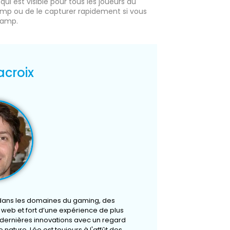
ui est visible pour tous les joueurs du
mp ou de le capturer rapidement si vous
camp.
acroix
 dans les domaines du gaming, des
u web et fort d’une expérience de plus
s dernières innovations avec un regard
 nature, Léo est toujours à l'affût des