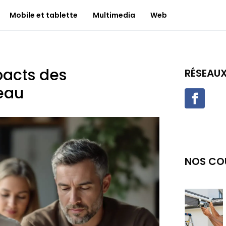
Mobile et tablette
Multimedia
Web
mpacts des
RÉSEAU
veau
NOS CO