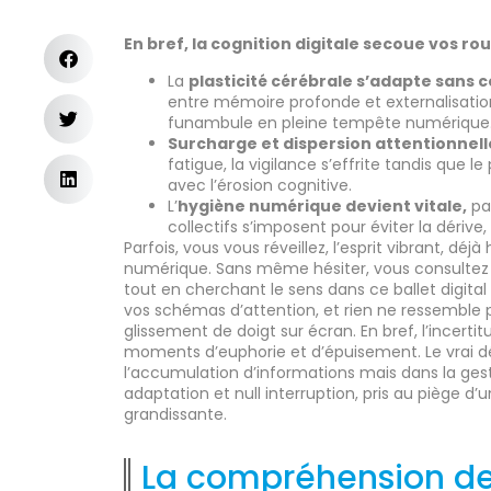
En bref, la cognition digitale secoue vos r
La
plasticité cérébrale s’adapte sans 
entre mémoire profonde et externalisation 
funambule en pleine tempête numérique
Surcharge et dispersion attentionnell
fatigue, la vigilance s’effrite tandis que l
avec l’érosion cognitive.
L’
hygiène numérique devient vitale,
pa
collectifs s’imposent pour éviter la dérive,
Parfois, vous vous réveillez, l’esprit vibrant, déj
numérique. Sans même hésiter, vous consultez l
tout en cherchant le sens dans ce ballet digital 
vos schémas d’attention, et rien ne ressemble p
glissement de doigt sur écran. En bref, l’incertit
moments d’euphorie et d’épuisement. Le vrai dé
l’accumulation d’informations mais dans la ge
adaptation et null interruption, pris au piège d
grandissante.
La compréhension de 