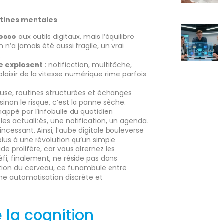
outines mentales
cesse
aux outils digitaux, mais l’équilibre
n’a jamais été aussi fragile, un vrai
.
e explosent
: notification, multitâche,
e plaisir de la vitesse numérique rime parfois
use, routines structurées et échanges
 sinon le risque, c’est la panne sèche.
à happé par l’infobulle du quotidien
es actualités, une notification, un agenda,
incessant. Ainsi, l’aube digitale bouleverse
lus à une révolution qu’un simple
ude prolifère, car vous alternez les
fi, finalement, ne réside pas dans
stion du cerveau, ce funambule entre
’une automatisation discrète et
la cognition