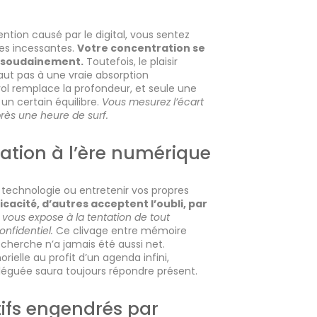
ention causé par le digital, vous sentez
tes incessantes.
Votre concentration se
t soudainement.
Toutefois, le plaisir
aut pas à une vraie absorption
survol remplace la profondeur, et seule une
un certain équilibre.
Vous mesurez l’écart
près une heure de surf.
ation à l’ère numérique
a technologie ou entretenir vos propres
cacité, d’autres acceptent l’oubli, par
 vous expose à la tentation de tout
nfidentiel.
Ce clivage entre mémoire
herche n’a jamais été aussi net.
ielle au profit d’un agenda infini,
éguée saura toujours répondre présent.
itifs engendrés par