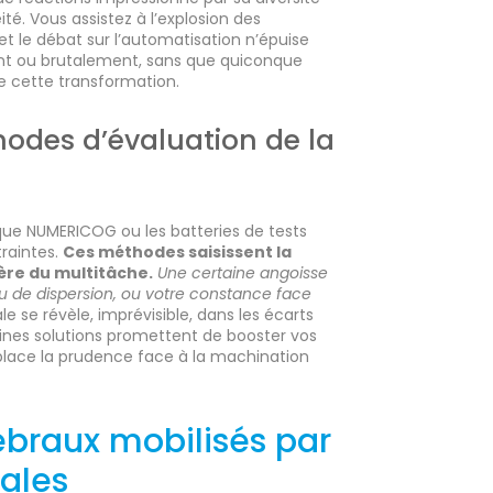
é. Vous assistez à l’explosion des
t le débat sur l’automatisation n’épuise
ent ou brutalement, sans que quiconque
e cette transformation.
thodes d’évaluation de la
 que NUMERICOG ou les batteries de tests
traintes.
Ces méthodes saisissent la
’ère du multitâche.
Une certaine angoisse
u de dispersion, ou votre constance face
le se révèle, imprévisible, dans les écarts
taines solutions promettent de booster vos
place la prudence face à la machination
braux mobilisés par
tales