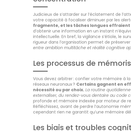
Judicieux de s’attarder sur l’éclatement de l’att
votre capacité à focaliser diminuer par les aler
fragmente, et les tâches longues effraien
d’obtenir une information en un instant n’équiv
intellectuelle. En bref, la vigilance s’étiole, le 
rigueur dans l’organisation permet de préserver 
entre ambition multitâche et réalité cognitive a
Les processus de mémoris
Vous devez arbitrer : confier votre mémoire à l
réseaux neuronaux ?
Certains gagnent en effi
nécessité ou par choix.
La routine quotidienne
externaliser, du rendez-vous dentaire au code co
profonde et mémoire indexée par moteur de rec
Réfléchissez, avant de perdre l’autonomie mémor
cependant rien ne garantit qu’une mémoire dél
Les biais et troubles cogn