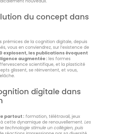
radicalement nouveaux.
volution du concept dans
s prémices de la cognition digitale, depuis
és, vous en conviendrez, sur l’existence de
0 explosent, les publications évoquent
lligence augmentée :
les formes
fervescence scientifique, et la plasticité
epts glissent, se réinventent, et vous,
relâche.
ognition digitale dans
n
e partout :
formation, télétravail, jeux
e à cette dynamique de renouvellement.
Les
e technologie stimule un collégien, puis
de réactions impressionne par sa diversité