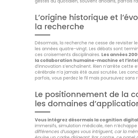
gestes du quotidien, souvent anodins, parfois 
L’origine historique et l’é
la recherche
Désormais, la recherche ne cesse de revisiter le
les années quatre-vingt. Les débats sont termin
ces croisements disciplinaires.
Les années 200
la collaboration humaine-machine et l’inte
d’innovation s’enchaînent. Rien n’arrête cette ef
cérébrale n’a jamais été aussi scrutée. Les conc
parfois, vous perdez le fil mais poursuivez sans 
Le positionnement de la c
les domaines d’applicatio
Vous intégrez désormais la cognition digital
immersifs, simulation médicale, rien n’échapp
différences d’usages vous intriguent, car la mêm
épuise un cadre dirigeant.
Par contre, ce panel 