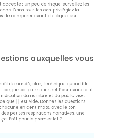
et acceptez un peu de risque, surveillez les
ce. Dans tous les cas, privilégiez la
ps de comparer avant de cliquer sur
uestions auxquelles vous
rofil demandé, clair, technique quand il le
sion, jamais promotionnel. Pour avancer, il
indication du nombre et du public visé,
ce que [] est vide. Donnez les questions
rai chacune en cent mots, avec le ton
es petites respirations narratives. Une
, Prêt pour le premier lot ?