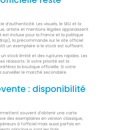
fficielle reste
e d’authenticité. Les visuels, le SKU et la
ngue, artiste et mentions légales apparaissent
 est incluse pour la France et la politique
drop), la précommande sur le site officiel
t un exemplaire si le stock est suffisant.
 un stock limité et des ruptures rapides. Les
es réassorts. Si votre priorité est la
référez la boutique officielle. Si votre
dra surveiller le marché secondaire.
vente : disponibilité
ermettent souvent d’obtenir une carte
uve des exemplaires en version classique,
érieurs à l’officiel mais aussi parfois en
ients principaux sont les frais