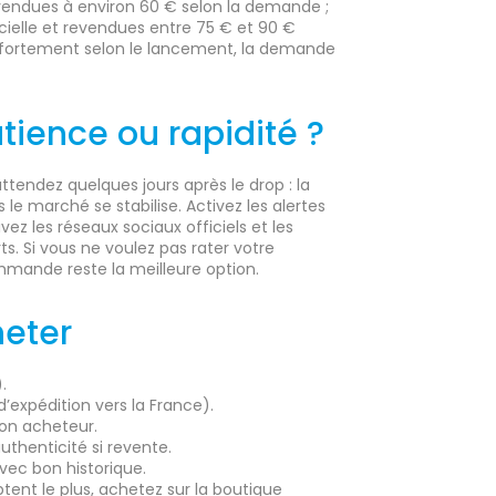
evendues à environ 60 € selon la demande ;
cielle et revendues entre 75 € et 90 €
t fortement selon le lancement, la demande
atience ou rapidité ?
attendez quelques jours après le drop : la
is le marché se stabilise. Activez les alertes
vez les réseaux sociaux officiels et les
s. Si vous ne voulez pas rater votre
mmande reste la meilleure option.
heter
).
d’expédition vers la France).
tion acheteur.
thenticité si revente.
vec bon historique.
mptent le plus, achetez sur la boutique