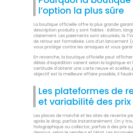
Pourquoi la boutique o
l’option la plus sûre
La boutique officielle offre la plus grande garanti
description produits y sont fiables : édition, la
clairement. Les paiements sont sécurisés, la TVA
de retour est formalisée. Lors d’un lancement (
vous protège contre les arnaques et vous garanti
En revanche, la boutique officielle peut afficher
délais d’expédition varient selon la logistique et l
certitude d’obtenir une carte neuve et scellée, p
objectif est la meilleure affaire possible, il fau
Les plateformes de re
et variabilité des prix
Les places de marché et les sites de revente p
après le drop, parfois instantanément. On y tro
holographique ou collector, parfois à des prix sup
dessous, selon le vendeur et l’état. Les inconvén