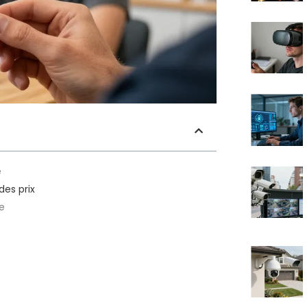
e
des prix
te