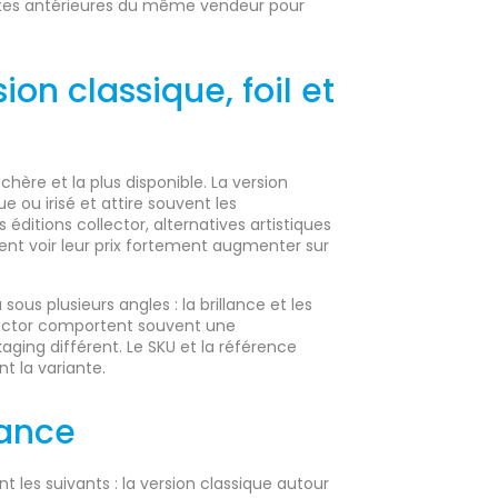
tes antérieures du même vendeur pour
ion classique, foil et
hère et la plus disponible. La version
e ou irisé et attire souvent les
éditions collector, alternatives artistiques
vent voir leur prix fortement augmenter sur
 sous plusieurs angles : la brillance et les
llector comportent souvent une
ging différent. Le SKU et la référence
t la variante.
rance
nt les suivants : la version classique autour