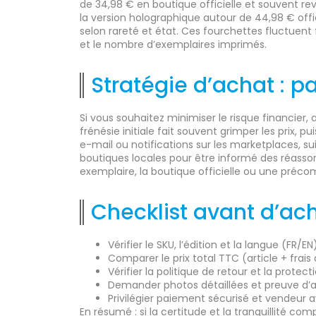
de 34,98 € en boutique officielle et souvent r
la version holographique autour de 44,98 € offi
selon rareté et état. Ces fourchettes fluctuen
et le nombre d’exemplaires imprimés.
Stratégie d’achat : p
Si vous souhaitez minimiser le risque financier, 
frénésie initiale fait souvent grimper les prix, pu
e-mail ou notifications sur les marketplaces, sui
boutiques locales pour être informé des réassort
exemplaire, la boutique officielle ou une préco
Checklist avant d’ac
Vérifier le SKU, l’édition et la langue (FR/EN
Comparer le prix total TTC (article + frais 
Vérifier la politique de retour et la protec
Demander photos détaillées et preuve d’au
Privilégier paiement sécurisé et vendeur a
En résumé : si la certitude et la tranquillité co