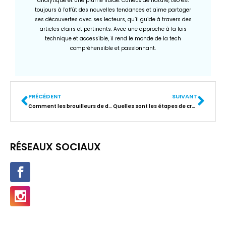
analytique et une plume fluide. Curieux de nature, Léo est
toujours à l'affût des nouvelles tendances et aime partager
ses découvertes avec ses lecteurs, qu’il guide à travers des
articles clairs et pertinents. Avec une approche à la fois
technique et accessible, il rend le monde de la tech
compréhensible et passionnant.
PRÉCÉDENT
SUIVANT
Comment les brouilleurs de drones changent le jeu de la sécurité high-tech
Quelles sont les étapes de création de site internet avec une agence ?
RÉSEAUX SOCIAUX