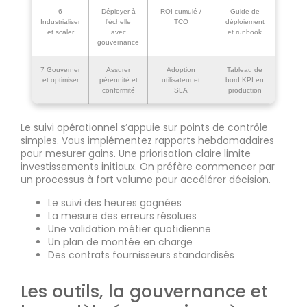
6
Déployer à
ROI cumulé /
Guide de
Industrialiser
l’échelle
TCO
déploiement
et scaler
avec
et runbook
gouvernance
7 Gouverner
Assurer
Adoption
Tableau de
et optimiser
pérennité et
utilisateur et
bord KPI en
conformité
SLA
production
Le suivi opérationnel s’appuie sur points de contrôle
simples. Vous implémentez rapports hebdomadaires
pour mesurer gains. Une priorisation claire limite
investissements initiaux. On préfère commencer par
un processus à fort volume pour accélérer décision.
Le suivi des heures gagnées
La mesure des erreurs résolues
Une validation métier quotidienne
Un plan de montée en charge
Des contrats fournisseurs standardisés
Les outils, la gouvernance et