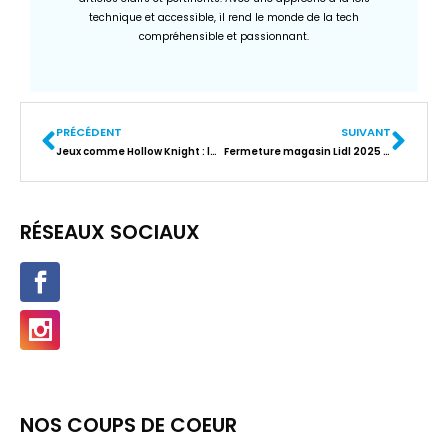
technique et accessible, il rend le monde de la tech
compréhensible et passionnant.
PRÉCÉDENT
SUIVANT
Jeux comme Hollow Knight : les 10 meilleurs pour les fans de Metroidvania
Fermeture magasin Lidl 2025 : les fermetures sont-elles confirmées près de chez vous ?
RÉSEAUX SOCIAUX
NOS COUPS DE COEUR