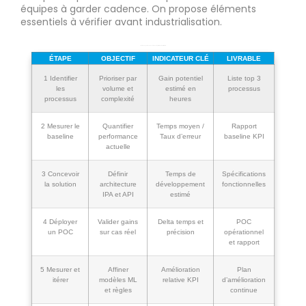
équipes à garder cadence. On propose éléments
essentiels à vérifier avant industrialisation.
Tableau 1 Synthèse des 7 étapes objectif indicateur et livrable
ÉTAPE
OBJECTIF
INDICATEUR CLÉ
LIVRABLE
1 Identifier
Prioriser par
Gain potentiel
Liste top 3
les
volume et
estimé en
processus
processus
complexité
heures
2 Mesurer le
Quantifier
Temps moyen /
Rapport
baseline
performance
Taux d’erreur
baseline KPI
actuelle
3 Concevoir
Définir
Temps de
Spécifications
la solution
architecture
développement
fonctionnelles
IPA et API
estimé
4 Déployer
Valider gains
Delta temps et
POC
un POC
sur cas réel
précision
opérationnel
et rapport
5 Mesurer et
Affiner
Amélioration
Plan
itérer
modèles ML
relative KPI
d’amélioration
et règles
continue