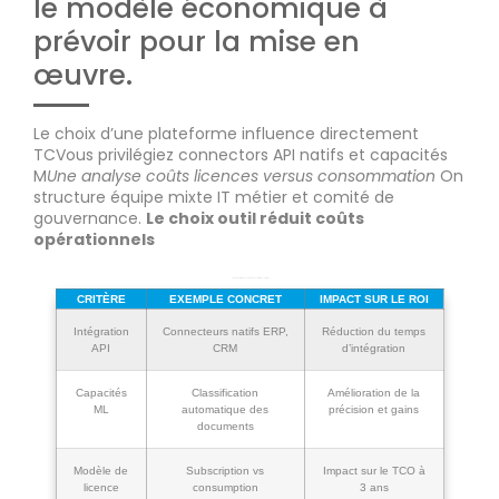
le modèle économique à
prévoir pour la mise en
œuvre.
Le choix d’une plateforme influence directement
TCVous privilégiez connectors API natifs et capacités
M
Une analyse coûts licences versus consommation
On
structure équipe mixte IT métier et comité de
gouvernance.
Le choix outil réduit coûts
opérationnels
Tableau 2 Critères de sélection des outils impact sur ROI
CRITÈRE
EXEMPLE CONCRET
IMPACT SUR LE ROI
Intégration
Connecteurs natifs ERP,
Réduction du temps
API
CRM
d’intégration
Capacités
Classification
Amélioration de la
ML
automatique des
précision et gains
documents
Modèle de
Subscription vs
Impact sur le TCO à
licence
consumption
3 ans