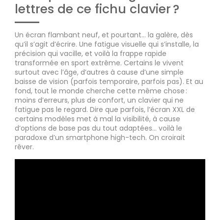
lettres de ce fichu clavier ?
Un écran flambant neuf, et pourtant… la galère, dès
qu’il s’agit d’écrire. Une fatigue visuelle qui s’installe, la
précision qui vacille, et voilà la frappe rapide
transformée en sport extrême. Certains le vivent
surtout avec l’âge, d’autres à cause d’une simple
baisse de vision (parfois temporaire, parfois pas). Et au
fond, tout le monde cherche cette même chose :
moins d’erreurs, plus de confort, un clavier qui ne
fatigue pas le regard. Dire que parfois, l’écran XXL de
certains modèles met à mal la visibilité, à cause
d’options de base pas du tout adaptées… voilà le
paradoxe d’un smartphone high-tech. On croirait
rêver.