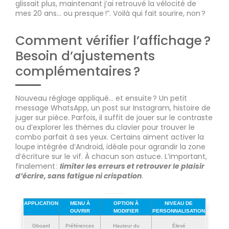
glissait plus, maintenant j’ai retrouvé la vélocité de
mes 20 ans… ou presque !”. Voilà qui fait sourire, non ?
Comment vérifier l’affichage ?
Besoin d’ajustements
complémentaires ?
Nouveau réglage appliqué… et ensuite ? Un petit
message WhatsApp, un post sur Instagram, histoire de
juger sur pièce. Parfois, il suffit de jouer sur le contraste
ou d’explorer les thèmes du clavier pour trouver le
combo parfait à ses yeux. Certains aiment activer la
loupe intégrée d’Android, idéale pour agrandir la zone
d’écriture sur le vif. À chacun son astuce. L’important,
finalement :
limiter les erreurs et retrouver le plaisir
d’écrire, sans fatigue ni crispation
.
Résumé des manipulations pour chaque application de clavier
APPLICATION
MENU À
OPTION À
NIVEAU DE
OUVRIR
MODIFIER
PERSONNALISATION
Gboard
Préférences
Hauteur du
Élevé