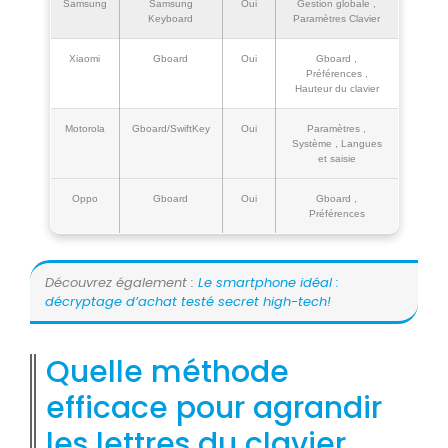
Samsung
Samsung
Oui
Gestion globale ,
Keyboard
Paramètres Clavier
Xiaomi
Gboard
Oui
Gboard ,
Préférences ,
Hauteur du clavier
Motorola
Gboard/SwiftKey
Oui
Paramètres ,
Système , Langues
et saisie
Oppo
Gboard
Oui
Gboard ,
Préférences
Découvrez également :
Le smartphone idéal :
décryptage d’achat testé secret high-tech!
Quelle méthode
efficace pour agrandir
les lettres du clavier