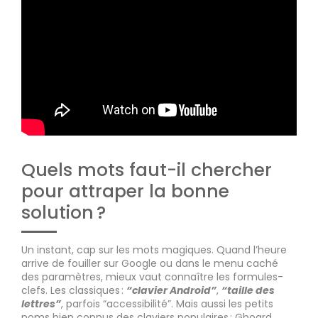
Quels mots faut-il chercher
pour attraper la bonne
solution ?
Un instant, cap sur les mots magiques. Quand l’heure
arrive de fouiller sur Google ou dans le menu caché
des paramètres, mieux vaut connaître les formules-
clefs. Les classiques :
“clavier Android”
,
“taille des
lettres”
, parfois “accessibilité”. Mais aussi les petits
noms bien connus des claviers populaires : Gboard,