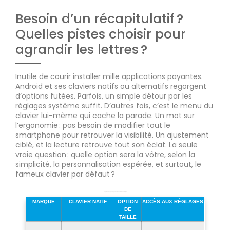
Besoin d’un récapitulatif ?
Quelles pistes choisir pour
agrandir les lettres ?
Inutile de courir installer mille applications payantes.
Android et ses claviers natifs ou alternatifs regorgent
d’options futées. Parfois, un simple détour par les
réglages système suffit. D’autres fois, c’est le menu du
clavier lui-même qui cache la parade. Un mot sur
l’ergonomie : pas besoin de modifier tout le
smartphone pour retrouver la visibilité. Un ajustement
ciblé, et la lecture retrouve tout son éclat. La seule
vraie question : quelle option sera la vôtre, selon la
simplicité, la personnalisation espérée, et surtout, le
fameux clavier par défaut ?
Comparaison des options d’agrandissement du clavier selon la marque
MARQUE
CLAVIER NATIF
OPTION
ACCÈS AUX RÉGLAGES
DE
TAILLE