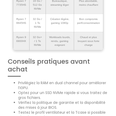
Ryzen 7
16 Go /
Bureautique,
Plus abordable,
7735HS
512 Go
streaming léger
moins chauffant
NVMe
Ryzen 7
32 Go /
Création légère,
Bon compromis
8845HS
1 To
gaming 1080p
perf/consommation
NVMe
Ryzen 9
32 Go+
Workloads lourds,
Chaud et plus
6900HX
/ 1 To
rendu, gaming
bruyant sous forte
NVMe
exigeant
charge
Conseils pratiques avant
achat
Privilégiez la RAM en dual channel pour améliorer
l’iGPU.
Optez pour un SSD NVMe rapide si vous traitez de
gros fichiers.
Vérifiez la politique de garantie et la disponibilité
des mises à jour BIOS.
Testez le profil ventilateur et la Tcase si possible