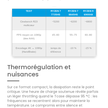
Benchmarks représentatifs
TEST
RYZEN 7
RYZEN 7
RYZEN 9
7735HS
8845HS
6900HX
Cinebench R23
~5200
~6200
~6800
multicœur
FPS moyen en 1080p
45–60
55–75
60–80
(titre AAA)
Encodage 4K → 1080p
temps de
-10 %
-15 %
(HandBrake)
référence
Thermorégulation et
nuisances
Sur ce format compact, la dissipation reste le point
critique. Une heure de charge soutenue révèle parfois
un léger throttling quand le Tcase dépasse 95 °C : les
fréquences se recentrent alors pour maintenir la
température. Le compromis entre silence et