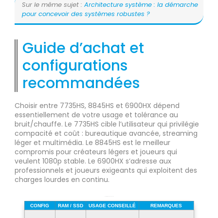
Sur le même sujet :
Architecture système : la démarche
pour concevoir des systèmes robustes ?
Guide d’achat et
configurations
recommandées
Choisir entre 7735HS, 8845HS et 6900HX dépend
essentiellement de votre usage et tolérance au
bruit/chauffe. Le 7735HS cible l’utilisateur qui privilégie
compacité et coût : bureautique avancée, streaming
léger et multimédia. Le 8845HS est le meilleur
compromis pour créateurs légers et joueurs qui
veulent 1080p stable. Le 6900HX s’adresse aux
professionnels et joueurs exigeants qui exploitent des
charges lourdes en continu.
Configurations et cas d’usage
CONFIG
RAM / SSD
USAGE CONSEILLÉ
REMARQUES