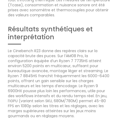
tout throttling thermique. Les mesures de température
(Tcase), consommation et nuisance sonore ont été
prises avec sonomètre et thermocouples pour obtenir
des valeurs comparables.
Résultats synthétiques et
interprétation
Le Cinebench R23 donne des repères clairs sur la
capacité brute des puces. Sur l’AM08 Pro, la
configuration équipée d’un Ryzen 7 7735HS atteint
environ 5200 points en multicœur, suffisant pour
bureautique avancée, montage léger et streaming. Le
Ryzen 7 8845HS franchit fréquemment les 6000–6400
points, offrant un gain sensible sur les charges
multicœurs et les temps d’encodage. Le Ryzen 9
6900HX pousse plus loin les performances, utile pour
des workflows intensifs et du rendu temps réel. En jeu,
l’iGPU (variant selon SKU, 680M/780M) permet 45–80
FPS en 1080p selon les titres et les réglages, avec les
marges supérieures atteintes sur les jeux moins
gourmands ou en réglages moyens.