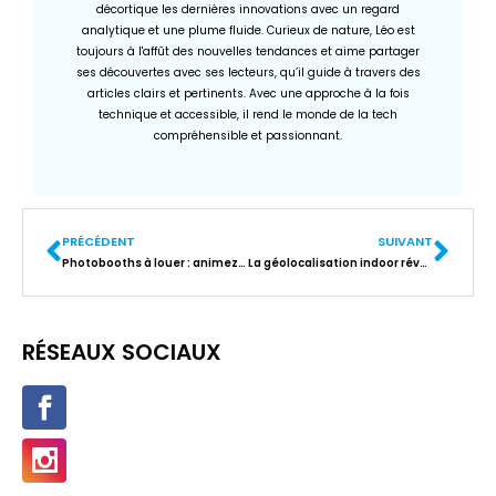
décortique les dernières innovations avec un regard
analytique et une plume fluide. Curieux de nature, Léo est
toujours à l'affût des nouvelles tendances et aime partager
ses découvertes avec ses lecteurs, qu’il guide à travers des
articles clairs et pertinents. Avec une approche à la fois
technique et accessible, il rend le monde de la tech
compréhensible et passionnant.
PRÉCÉDENT
SUIVANT
Photobooths à louer : animez vos événements et créez des souvenirs uniques !
La géolocalisation indoor révolutionne l’industrie 4.0
RÉSEAUX SOCIAUX